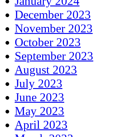
January 2024
December 2023
November 2023
October 2023
September 2023
August 2023
July 2023
June 2023
May 2023
April 2023