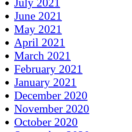
July 2021
June 2021
May 2021
April 2021
March 2021
February 2021
January 2021
December 2020
November 2020
October 2020