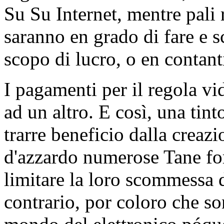
Su Su Internet, mentre pali 
saranno en grado di fare e 
scopo di lucro, o en contanti
I pagamenti per il regola vi
ad un altro. E così, una tin
trarre beneficio dalla creaz
d'azzardo numerose Tane for
limitare la loro scommessa d
contrario, por coloro che s