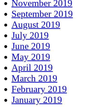
November 2019
September 2019
August 2019
July 2019
June 2019
May 2019
April 2019
March 2019
February 2019
January 2019