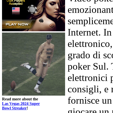
emozionante
sempliceme
Internet. In
elettronico,
grado di sc
poker Sul. 
elettronici
consigli, e
fornisce un
Read more about the
Las Vegas 2024 Super
Bowl Streaker
!
giocare un 