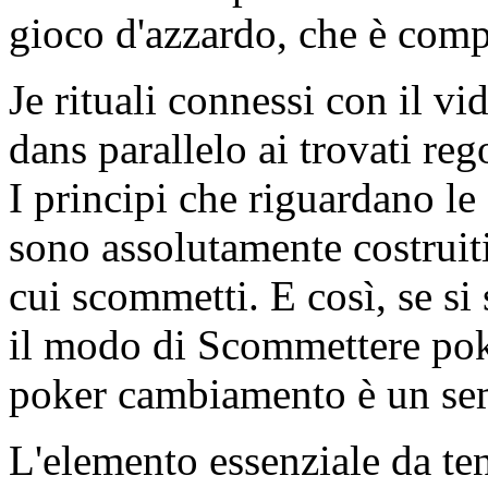
gioco d'azzardo, che è com
Je rituali connessi con il 
dans parallelo ai trovati re
I principi che riguardano l
sono assolutamente costruiti
cui scommetti. E così, se s
il modo di Scommettere pok
poker cambiamento è un sem
L'elemento essenziale da te