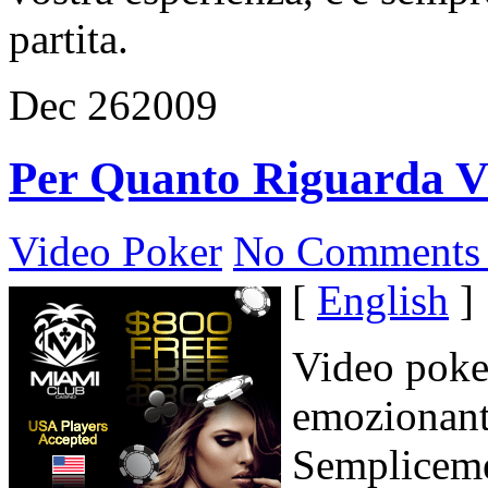
partita.
Dec
26
2009
Per Quanto Riguarda V
Video Poker
No Comments
[
English
]
Video poker
emozionant
Sempliceme