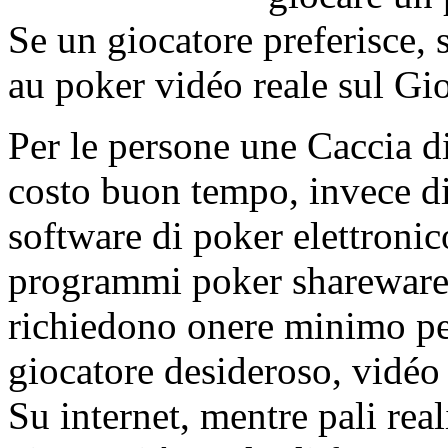
Se un giocatore preferisce, 
au poker vidéo reale sul Gio
Per le persone une Caccia di
costo buon tempo, invece di 
software di poker elettronic
programmi poker shareware e
richiedono onere minimo per
giocatore desideroso, vidé
Su internet, mentre pali rea